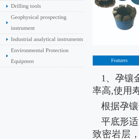
Drilling tools
Geophysical prospecting
instrument
Industrial analytical instruments
Environmental Protection
Features
Equipmen
1、孕镶
率高,
使用
根据孕镶
平底形
适
致密岩层