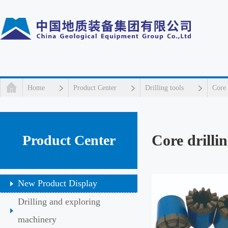
Home
Product Center
Drilling tools
Core 
Core drillin
Product Center
New Product Display
Drilling and exploring
machinery